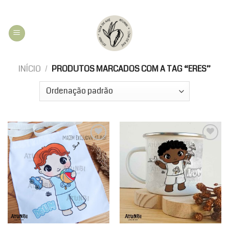
Skip
to
content
INÍCIO
/
PRODUTOS MARCADOS COM A TAG “ERES”
Add to
Add to
wishlist
wishlist